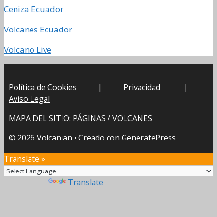
Ceniza Ecuador
Volcanes Ecuador
Volcano Live
Política de Cookies
|
Privacidad
|
Aviso Legal
MAPA DEL SITIO:
PÁGINAS
/
VOLCANES
© 2026 Volcanian
• Creado con
GeneratePress
Translate »
Powered by
Translate