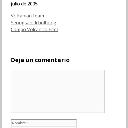
julio de 2005.
Categorías
VolcanianTeam
Seongsan Ilchulbong
Campo Volcánico Eifel
Deja un comentario
Comentario
Nombre
Correo