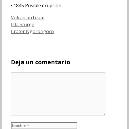
•
1845 Posible erupción.
Categorías
VolcanianTeam
Isla Sturge
Cráter Ngorongoro
Deja un comentario
Comentario
Nombre
Correo