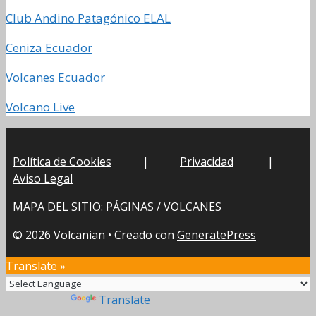
Club Andino Patagónico ELAL
Ceniza Ecuador
Volcanes Ecuador
Volcano Live
Política de Cookies
|
Privacidad
|
Aviso Legal
MAPA DEL SITIO:
PÁGINAS
/
VOLCANES
© 2026 Volcanian
• Creado con
GeneratePress
Translate »
Powered by
Translate