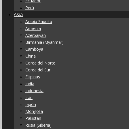
Ecuador
Perú
Asia
Arabia Saudita
Armenia
Azerbaiyán
Birmania (Myanmar)
Camboya
China
Corea del Norte
Corea del Sur
Filipinas
India
Indonesia
Irán
Japón
Mongolia
Pakistán
Rusia (Siberia)