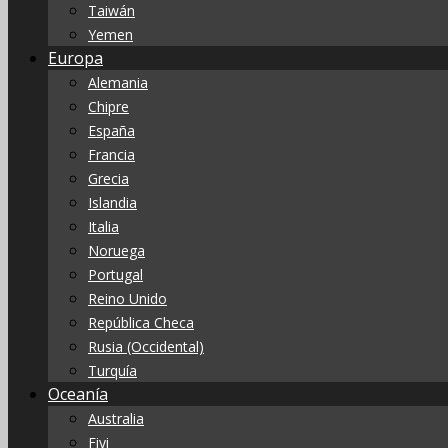
Taiwán
Yemen
Europa
Alemania
Chipre
España
Francia
Grecia
Islandia
Italia
Noruega
Portugal
Reino Unido
República Checa
Rusia (Occidental)
Turquía
Oceanía
Australia
Fiyi