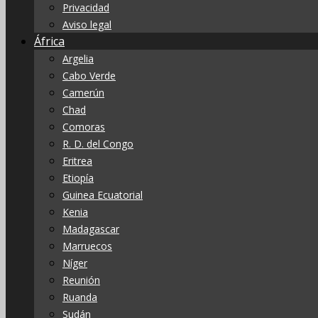
Privacidad
Aviso legal
África
Argelia
Cabo Verde
Camerún
Chad
Comoras
R. D. del Congo
Eritrea
Etiopía
Guinea Ecuatorial
Kenia
Madagascar
Marruecos
Níger
Reunión
Ruanda
Sudán