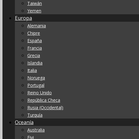
Taiwán
Yemen
Europa
Alemania
Chipre
España
Francia
Grecia
Islandia
Italia
Noruega
Portugal
Reino Unido
República Checa
Rusia (Occidental)
Turquía
Oceanía
Australia
Fiyi