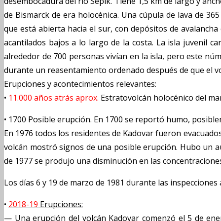
desembocadura del río Sepik. Tiene 1,5 km de largo y anch
de Bismarck de era holocénica. Una cúpula de lava de 365
que está abierta hacia el sur, con depósitos de avalanc
acantilados bajos a lo largo de la costa. La isla juvenil
alrededor de 700 personas vivían en la isla, pero este nú
durante un reasentamiento ordenado después de que el vo
Erupciones y acontecimientos relevantes:
•
11.000 años atrás aprox.
Estratovolcán holocénico del ma
•
1700 Posible erupción. En 1700 se reportó humo, posibl
En 1976 todos los residentes de Kadovar fueron evacuados a
volcán mostró signos de una posible erupción. Hubo un a
de 1977 se produjo una disminución en las concentraciones
Los días 6 y 19 de marzo de 1981 durante las inspecciones 
•
2018-19
Erupciones:
— Una erupción del volcán Kadovar comenzó el 5 de enero