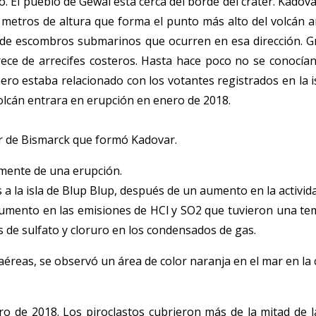
o. El pueblo de Gewai está cerca del borde del cráter. Kado
 metros de altura que forma el punto más alto del volcán a
ha de escombros submarinos que ocurren en esa dirección. 
 carece de arrecifes costeros. Hasta hace poco no se conocí
mero estaba relacionado con los votantes registrados en la
lcán entrara en erupción en enero de 2018.
r de Bismarck que formó Kadovar.
emente de una erupción.
 la isla de Blup Blup, después de un aumento en la actividad
umento en las emisiones de HCl y SO2 que tuvieron una tem
 de sulfato y cloruro en los condensados de gas.
aéreas, se observó un área de color naranja en el mar en la 
 de 2018. Los piroclastos cubrieron más de la mitad de la