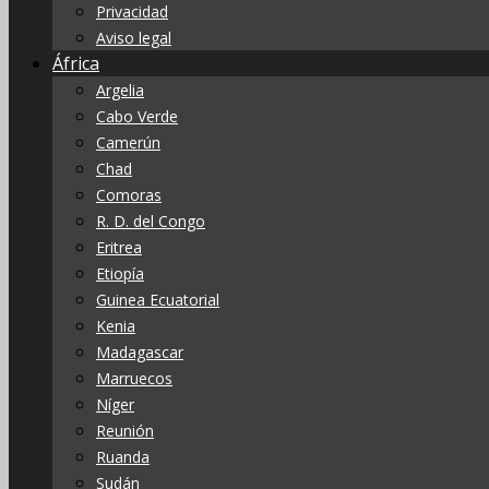
Privacidad
Aviso legal
África
Argelia
Cabo Verde
Camerún
Chad
Comoras
R. D. del Congo
Eritrea
Etiopía
Guinea Ecuatorial
Kenia
Madagascar
Marruecos
Níger
Reunión
Ruanda
Sudán