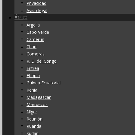
Privacidad
Aviso legal
África
Argelia
Cabo Verde
Camerún
Chad
Comoras
R. D. del Congo
Eritrea
Etiopía
Guinea Ecuatorial
Kenia
Madagascar
Marruecos
Níger
Reunión
Ruanda
Sudán