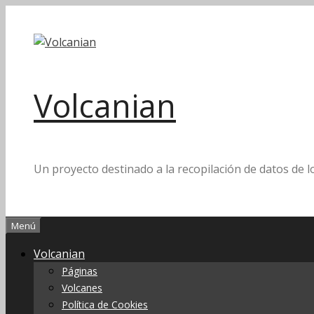
Saltar
al
contenido
Volcanian
Un proyecto destinado a la recopilación de datos de l
Menú
Volcanian
Páginas
Volcanes
Política de Cookies