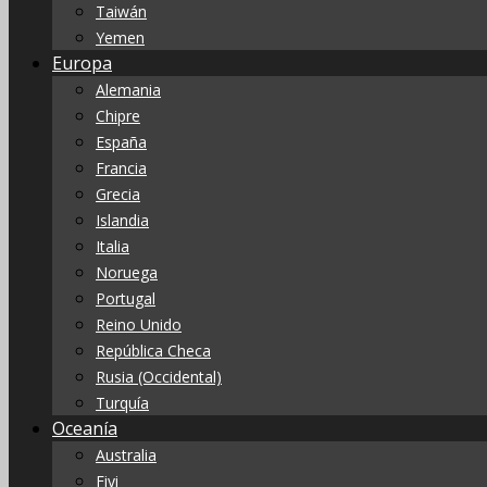
Taiwán
Yemen
Europa
Alemania
Chipre
España
Francia
Grecia
Islandia
Italia
Noruega
Portugal
Reino Unido
República Checa
Rusia (Occidental)
Turquía
Oceanía
Australia
Fiyi