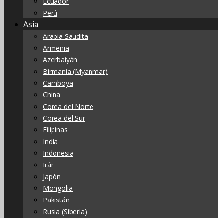
Ecuador
Perú
Asia
Arabia Saudita
Armenia
Azerbaiyán
Birmania (Myanmar)
Camboya
China
Corea del Norte
Corea del Sur
Filipinas
India
Indonesia
Irán
Japón
Mongolia
Pakistán
Rusia (Siberia)