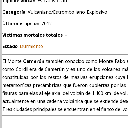
Tipo de volcán
: Estratovolcán
Categoría
: Vulcaniano/Estromboliano. Explosivo
Última erupción
: 2012
Víctimas mortales totales
: –
Estado
:
Durmiente
El Monte
Camerún
también conocido como Monte Fako es 
como Cordillera de Camerún y es uno de los volcanes más 
constituidas por los restos de masivas erupciones cuya 
metamórficas precámbricas que fueron cubiertas por las 
fisuras paralelas al eje axial del volcán de 1.400 km³ de v
actualmente en una cadena volcánica que se extiende desd
Tres ciudades principales se encuentran en el flanco del v